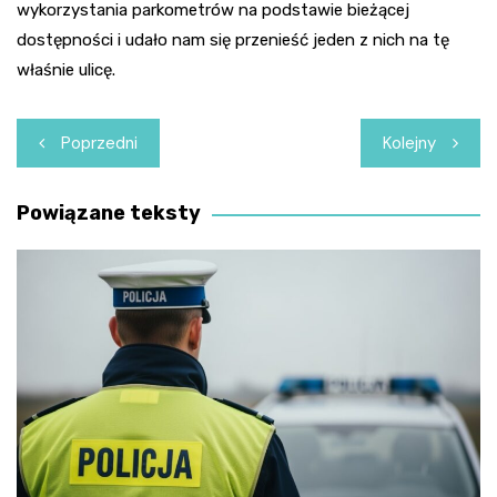
wykorzystania parkometrów na podstawie bieżącej
dostępności i udało nam się przenieść jeden z nich na tę
właśnie ulicę.
Nawigacja
Poprzedni
Kolejny
wpisu
Powiązane teksty