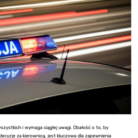
Fryzjer
Kino
Poczta
zystkich i wymaga ciągłej uwagi. Dbałość o to, by
cyzje za kierownicą, jest kluczowa dla zapewnienia