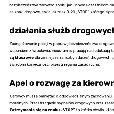
bezpieczeństwa zarówno sobie, jak i innym uczestnikom ru
są znaki drogowe, takie jak znak B-20 „STOP”, którego z
działania służb drogowyc
Zaangażowanie policji w poprawę bezpieczeństwa drogowego
wsparciem z Wrocławia, nieustannie pracują nad edukacją k
są kluczowe
dla zmniejszenia liczby zdarzeń drogowych, p
świadomi konieczności przestrzegania zasad ruchu.
Apel o rozwagę za kierow
Kierowcy muszą pamiętać o odpowiedzialnym zachowaniu, kt
moralnych. Przestrzeganie sygnałów drogowych oraz zasad
Zatrzymanie się na znaku „STOP”
to krótka chwila, kt