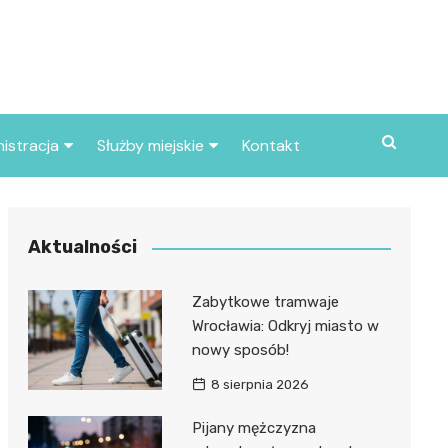
istracja
Służby miejskie
Kontakt
ortowe
Straż pożarna
S
Policja
Aktualności
d skarbowy
Straż miejska
Zabytkowe tramwaje
d miasta
Wrocławia: Odkryj miasto w
nowy sposób!
8 sierpnia 2026
Pijany mężczyzna