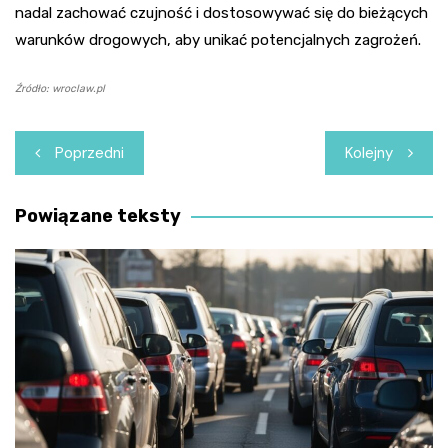
nadal zachować czujność i dostosowywać się do bieżących
warunków drogowych, aby unikać potencjalnych zagrożeń.
Źródło: wroclaw.pl
Nawigacja
Poprzedni
Kolejny
wpisu
Powiązane teksty