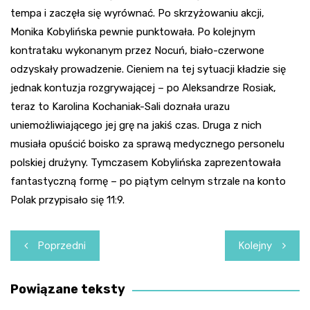
tempa i zaczęła się wyrównać. Po skrzyżowaniu akcji,
Monika Kobylińska pewnie punktowała. Po kolejnym
kontrataku wykonanym przez Nocuń, biało-czerwone
odzyskały prowadzenie. Cieniem na tej sytuacji kładzie się
jednak kontuzja rozgrywającej – po Aleksandrze Rosiak,
teraz to Karolina Kochaniak-Sali doznała urazu
uniemożliwiającego jej grę na jakiś czas. Druga z nich
musiała opuścić boisko za sprawą medycznego personelu
polskiej drużyny. Tymczasem Kobylińska zaprezentowała
fantastyczną formę – po piątym celnym strzale na konto
Polak przypisało się 11:9.
Nawigacja
Poprzedni
Kolejny
wpisu
Powiązane teksty