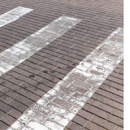
Fryzjer
Kino
Poczta