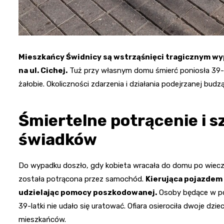
Mieszkańcy Świdnicy są wstrząśnięci tragicznym wyp
na ul. Cichej.
Tuż przy własnym domu śmierć poniosła 39-le
żałobie. Okoliczności zdarzenia i działania podejrzanej budz
Śmiertelne potrącenie i 
świadków
Do wypadku doszło, gdy kobieta wracała do domu po wiecz
została potrącona przez samochód.
Kierująca pojazdem 
udzielając pomocy poszkodowanej.
Osoby będące w pob
39-latki nie udało się uratować. Ofiara osierociła dwoje dzi
mieszkańców.