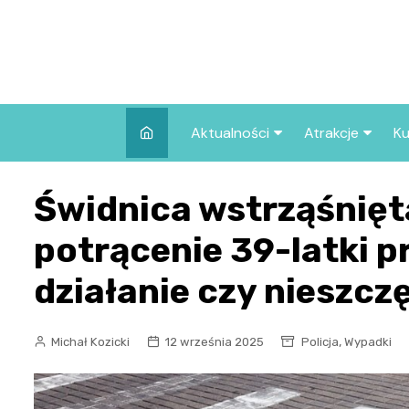
Skip
to
content
Aktualności
Atrakcje
Ku
Pozostałe
Najpopularniej
Świdnica wstrząśnięt
we Wrocławiu
Wszystkie wpisy
Co warto zob
potrącenie 39-latki 
Wrocławiu?
działanie czy nieszc
,
Michał Kozicki
12 września 2025
Policja
Wypadki