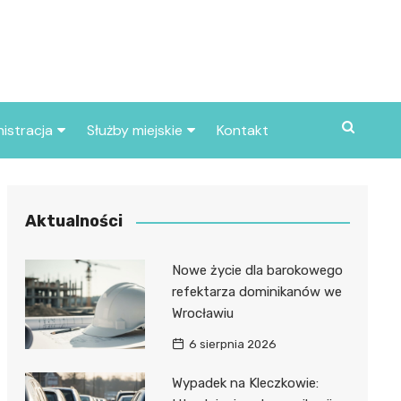
istracja
Służby miejskie
Kontakt
ortowe
Straż pożarna
S
Policja
Aktualności
d skarbowy
Straż miejska
Nowe życie dla barokowego
d miasta
refektarza dominikanów we
Wrocławiu
6 sierpnia 2026
Wypadek na Kleczkowie: