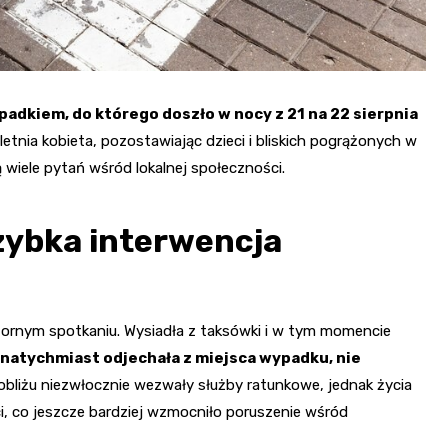
adkiem, do którego doszło w nocy z 21 na 22 sierpnia
tnia kobieta, pozostawiając dzieci i bliskich pogrążonych w
ą wiele pytań wśród lokalnej społeczności.
szybka interwencja
ornym spotkaniu. Wysiadła z taksówki i w tym momencie
natychmiast odjechała z miejsca wypadku, nie
liżu niezwłocznie wezwały służby ratunkowe, jednak życia
eci, co jeszcze bardziej wzmocniło poruszenie wśród