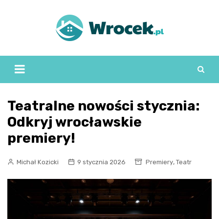
Skip
to
content
Teatralne nowości stycznia:
Odkryj wrocławskie
premiery!
,
Michał Kozicki
9 stycznia 2026
Premiery
Teatr