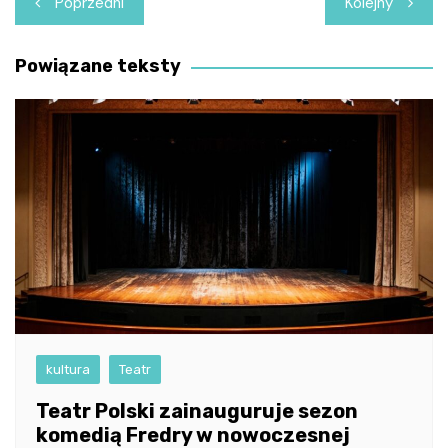
Poprzedni
Kolejny
wpisu
Powiązane teksty
kultura
Teatr
Teatr Polski zainauguruje sezon
komedią Fredry w nowoczesnej