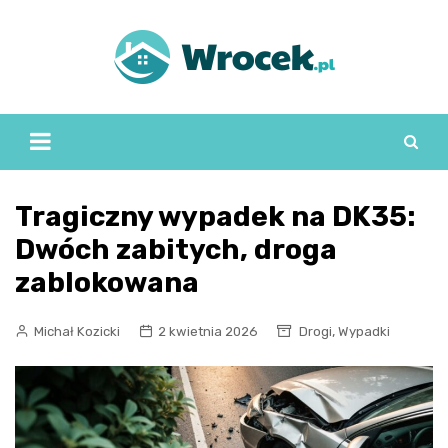
Skip
to
content
Tragiczny wypadek na DK35:
Dwóch zabitych, droga
zablokowana
,
Michał Kozicki
2 kwietnia 2026
Drogi
Wypadki