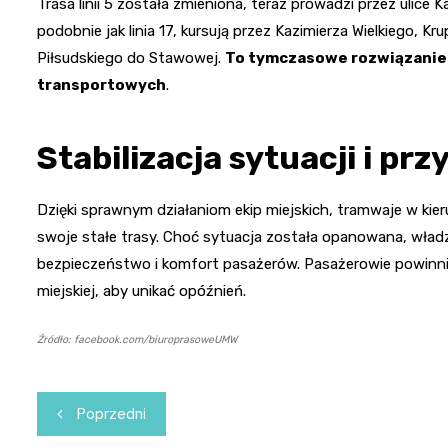
Trasa linii 5 została zmieniona, teraz prowadzi przez ulice K
podobnie jak linia 17, kursują przez Kazimierza Wielkiego, Kr
Piłsudskiego do Stawowej.
To tymczasowe rozwiązanie 
transportowych
.
Stabilizacja sytuacji i prz
Dzięki sprawnym działaniom ekip miejskich, tramwaje w kie
swoje stałe trasy. Choć sytuacja została opanowana, wład
bezpieczeństwo i komfort pasażerów. Pasażerowie powinni 
miejskiej, aby unikać opóźnień.
Źródło: facebook.com/biuroprasoweUMW
Nawigacja
Poprzedni