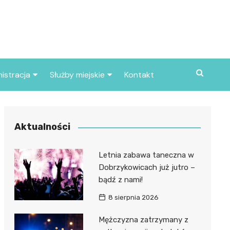
istracja
Służby miejskie
Kontakt
ortowe
Straż pożarna
S
Policja
Aktualności
d skarbowy
Straż miejska
Letnia zabawa taneczna w
d miasta
Dobrzykowicach już jutro –
bądź z nami!
8 sierpnia 2026
Mężczyzna zatrzymany z