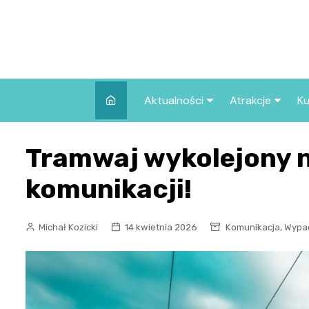
Skip
to
content
Aktualności
Atrakcje
Ku
Pozostałe
Najpopularniej
Tramwaj wykolejony na
we Wrocławiu
Wszystkie wpisy
Co warto zob
komunikacji!
Wrocławiu?
,
Michał Kozicki
14 kwietnia 2026
Komunikacja
Wypa