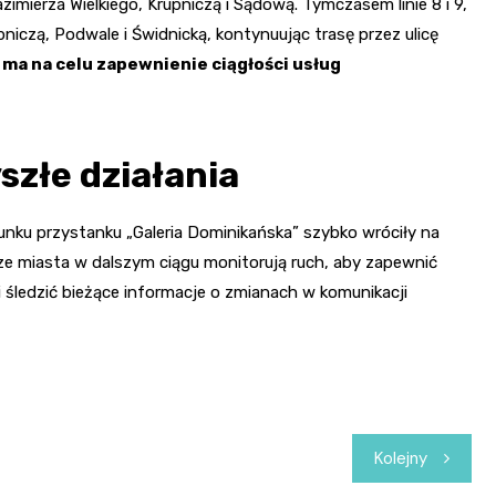
azimierza Wielkiego, Krupniczą i Sądową. Tymczasem linie 8 i 9,
upniczą, Podwale i Świdnicką, kontynuując trasę przez ulicę
ma na celu zapewnienie ciągłości usług
yszłe działania
runku przystanku „Galeria Dominikańska” szybko wróciły na
ze miasta w dalszym ciągu monitorują ruch, aby zapewnić
śledzić bieżące informacje o zmianach w komunikacji
Kolejny