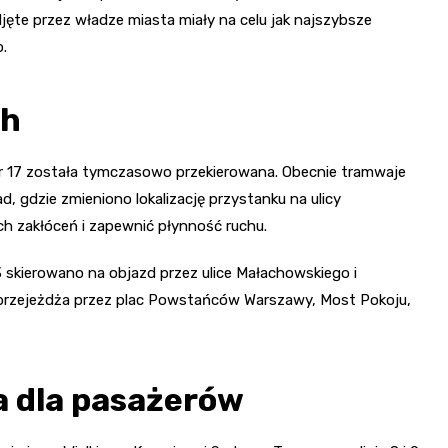
ęte przez władze miasta miały na celu jak najszybsze
.
ch
 nr 17 została tymczasowo przekierowana. Obecnie tramwaje
rkad, gdzie zmieniono lokalizację przystanku na ulicy
ch zakłóceń i zapewnić płynność ruchu.
23 skierowano na objazd przez ulice Małachowskiego i
 przejeżdża przez plac Powstańców Warszawy, Most Pokoju,
a dla pasażerów