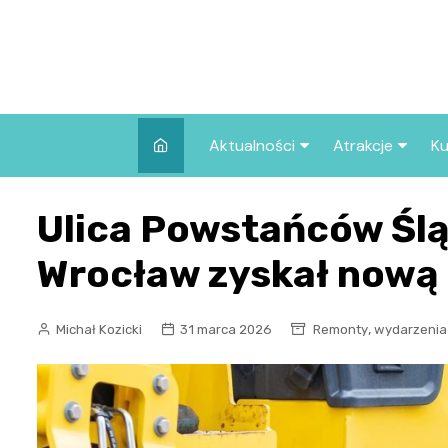
Skip
to
content
Aktualności
Atrakcje
Ku
Pozostałe
Najpopularniej
Ulica Powstańców Ślą
we Wrocławiu
Wszystkie wpisy
Co warto zob
Wrocław zyskał nową 
Wrocławiu?
,
Michał Kozicki
31 marca 2026
Remonty
wydarzenia