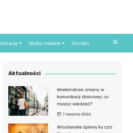
istracja
Służby miejskie
Kontakt
ortowe
Straż pożarna
S
Policja
Aktualności
d skarbowy
Straż miejska
Weekendowe zmiany w
d miasta
komunikacji zbiorowej: co
musisz wiedzieć?
7 sierpnia 2026
Wrocławskie śpiewy ku czci