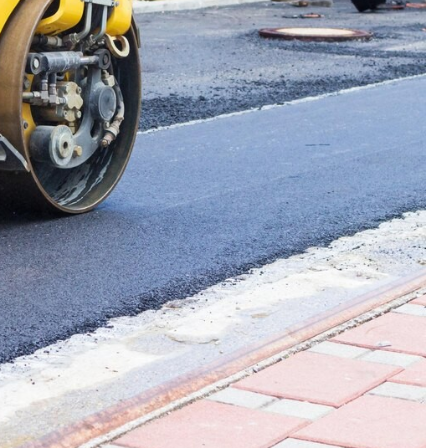
Fryzjer
Kino
Poczta