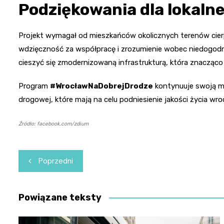
Podziękowania dla lokalne
Projekt wymagał od mieszkańców okolicznych terenów cierp
wdzięczność za współpracę i zrozumienie wobec niedogodno
cieszyć się zmodernizowaną infrastrukturą, która znacząc
Program
#WrocławNaDobrejDrodze
kontynuuje swoją mi
drogowej, które mają na celu podniesienie jakości życia wro
Źródło: facebook.com/zdium
Nawigacja
Poprzedni
wpisu
Powiązane teksty