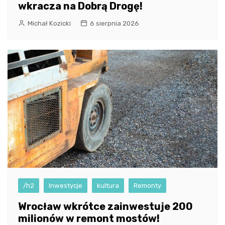
wkracza na Dobrą Drogę!
Michał Kozicki
6 sierpnia 2026
/h2
Inwestycje
kultura
Remonty
Wrocław wkrótce zainwestuje 200
milionów w remont mostów!