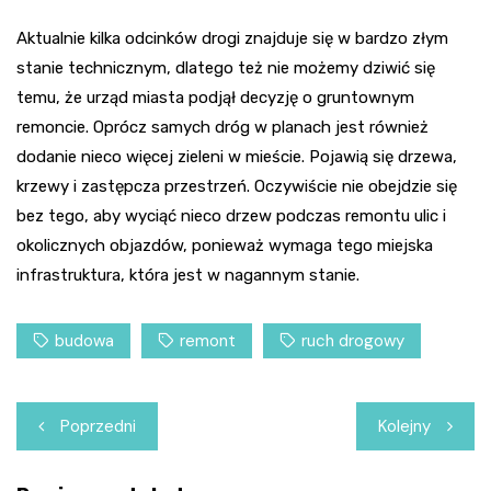
Aktualnie kilka odcinków drogi znajduje się w bardzo złym
stanie technicznym, dlatego też nie możemy dziwić się
temu, że urząd miasta podjął decyzję o gruntownym
remoncie. Oprócz samych dróg w planach jest również
dodanie nieco więcej zieleni w mieście. Pojawią się drzewa,
krzewy i zastępcza przestrzeń. Oczywiście nie obejdzie się
bez tego, aby wyciąć nieco drzew podczas remontu ulic i
okolicznych objazdów, ponieważ wymaga tego miejska
infrastruktura, która jest w nagannym stanie.
budowa
remont
ruch drogowy
Nawigacja
Poprzedni
Kolejny
wpisu