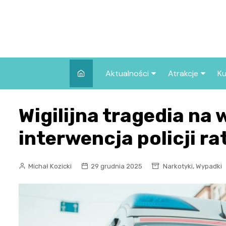
Skip
to
content
Aktualności
Atrakcje
Ku
Pozostałe
Najpopularniej
Wigilijna tragedia na
we Wrocławiu
Wszystkie wpisy
Co warto zob
interwencja policji ra
Wrocławiu?
,
Michał Kozicki
29 grudnia 2025
Narkotyki
Wypadki