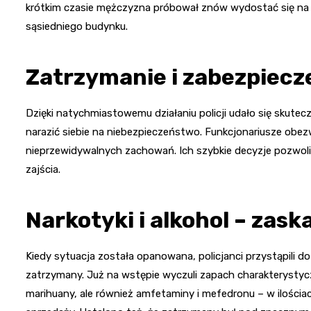
krótkim czasie mężczyzna próbował znów wydostać się na 
sąsiedniego budynku.
Zatrzymanie i zabezpiecz
Dzięki natychmiastowemu działaniu policji udało się skut
narazić siebie na niebezpieczeństwo. Funkcjonariusze obezwł
nieprzewidywalnych zachowań. Ich szybkie decyzje pozwoli
zajścia.
Narkotyki i alkohol – zas
Kiedy sytuacja została opanowana, policjanci przystąpili 
zatrzymany. Już na wstępie wyczuli zapach charakterystycz
marihuany, ale również amfetaminy i mefedronu – w ilości