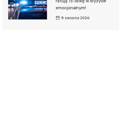
ratują 13-latkę w kryzysie
emocjonalnym!
8 sierpnia 2026