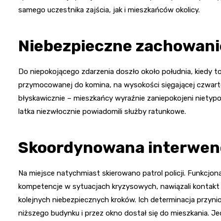
samego uczestnika zajścia, jak i mieszkańców okolicy.
Niebezpieczne zachowani
Do niepokojącego zdarzenia doszło około południa, kiedy 
przymocowanej do komina, na wysokości sięgającej czwart
błyskawicznie – mieszkańcy wyraźnie zaniepokojeni nietyp
latka niezwłocznie powiadomili służby ratunkowe.
Skoordynowana interwenc
Na miejsce natychmiast skierowano patrol policji. Funkcjo
kompetencje w sytuacjach kryzysowych, nawiązali kontak
kolejnych niebezpiecznych kroków. Ich determinacja przyni
niższego budynku i przez okno dostał się do mieszkania. Je