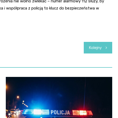
rożenia nie wolno zwlekać – numer alarmowy 112 służy, by
i współpraca z policją to klucz do bezpieczeństwa w
Kolejny