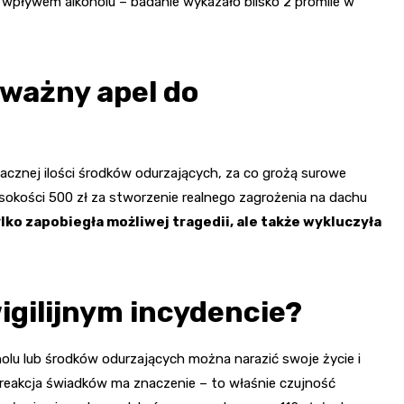
wpływem alkoholu – badanie wykazało blisko 2 promile w
 ważny apel do
acznej ilości środków odurzających, za co grożą surowe
kości 500 zł za stworzenie realnego zagrożenia na dachu
ko zapobiegła możliwej tragedii, ale także wykluczyła
igilijnym incydencie?
olu lub środków odurzających można narazić swoje życie i
 reakcja świadków ma znaczenie – to właśnie czujność