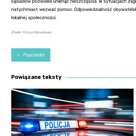
sąsiadów pozwoliła uniknąć nieszczęścia. W sytuacjach zag
natychmiast wezwać pomoc. Odpowiedzialność obywatelska 
lokalnej społeczności.
Źródło: Policja Dolnośląska
Nawigacja
Poprzedni
wpisu
Powiązane teksty