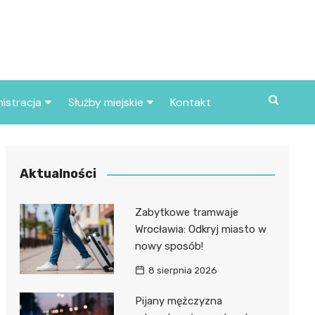
istracja
Służby miejskie
Kontakt
ortowe
Straż pożarna
S
Policja
Aktualności
d skarbowy
Straż miejska
Zabytkowe tramwaje
d miasta
Wrocławia: Odkryj miasto w
nowy sposób!
8 sierpnia 2026
Pijany mężczyzna