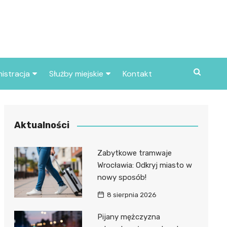
istracja
Służby miejskie
Kontakt
ortowe
Straż pożarna
S
Policja
Aktualności
d skarbowy
Straż miejska
Zabytkowe tramwaje
d miasta
Wrocławia: Odkryj miasto w
nowy sposób!
8 sierpnia 2026
Pijany mężczyzna