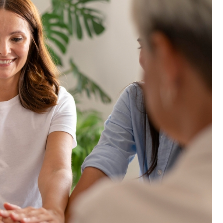
Fryzjer
Kino
Poczta