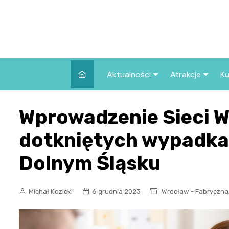
Skip
to
content
Aktualności
Atrakcje
Ku
Pozostałe
Najpopularniej
Wprowadzenie Sieci W
we Wrocławiu
Wszystkie wpisy
Co warto zob
dotkniętych wypadka
Wrocławiu?
Dolnym Śląsku
Michał Kozicki
6 grudnia 2023
Wrocław - Fabryczna