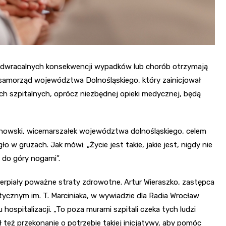
eodwracalnych konsekwencji wypadków lub chorób otrzymają
samorząd województwa Dolnośląskiego, który zainicjował
ach szpitalnych, oprócz niezbędnej opieki medycznej, będą
anowski, wicemarszałek województwa dolnośląskiego, celem
o w gruzach. Jak mówi: „Życie jest takie, jakie jest, nigdy nie
do góry nogami”.
ierpiały poważne straty zdrowotne. Artur Wieraszko, zastępca
tycznym im. T. Marciniaka, w wywiadzie dla Radia Wrocław
hospitalizacji. „To poza murami szpitali czeka tych ludzi
ł też przekonanie o potrzebie takiej inicjatywy, aby pomóc