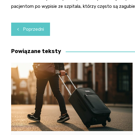
pacjentom po wypisie ze szpitala, którzy często są zagubien
Nawigacja
Poprzedni
wpisu
Powiązane teksty