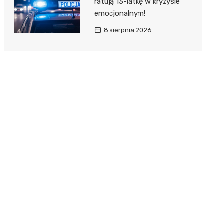
ratują 13-latkę w kryzysie
emocjonalnym!
8 sierpnia 2026