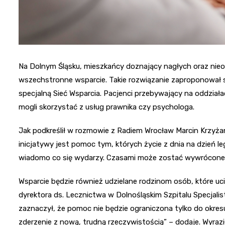
Na Dolnym Śląsku, mieszkańcy doznający nagłych oraz ni
wszechstronne wsparcie. Takie rozwiązanie zaproponował 
specjalną Sieć Wsparcia. Pacjenci przebywający na oddział
mogli skorzystać z usług prawnika czy psychologa.
Jak podkreślił w rozmowie z Radiem Wrocław Marcin Krzyż
inicjatywy jest pomoc tym, których życie z dnia na dzień legł
wiadomo co się wydarzy. Czasami może zostać wywrócone 
Wsparcie będzie również udzielane rodzinom osób, które uc
dyrektora ds. Lecznictwa w Dolnośląskim Szpitalu Specjalis
zaznaczył, że pomoc nie będzie ograniczona tylko do okresu 
zderzenie z nową, trudną rzeczywistością” – dodaje. Wyrazi