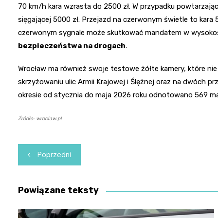
70 km/h kara wzrasta do 2500 zł. W przypadku powtarzając
sięgającej 5000 zł. Przejazd na czerwonym świetle to kara 
czerwonym sygnale może skutkować mandatem w wysokoś
bezpieczeństwa na drogach
.
Wrocław ma również swoje testowe żółte kamery, które nie
skrzyżowaniu ulic Armii Krajowej i Ślężnej oraz na dwóch pr
okresie od stycznia do maja 2026 roku odnotowano 569 m
Źródło: wroclaw.pl
Nawigacja
Poprzedni
wpisu
Powiązane teksty