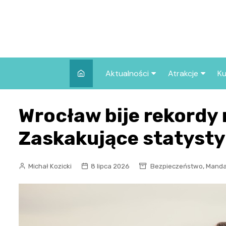
Skip
to
content
Aktualności
Atrakcje
Ku
Pozostałe
Najpopularniej
Wrocław bije rekordy
we Wrocławiu
Wszystkie wpisy
Co warto zob
Zaskakujące statysty
Wrocławiu?
,
Michał Kozicki
8 lipca 2026
Bezpieczeństwo
Manda