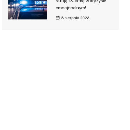
ratują 13-latkę w kryzysie
emocjonalnym!
8 sierpnia 2026