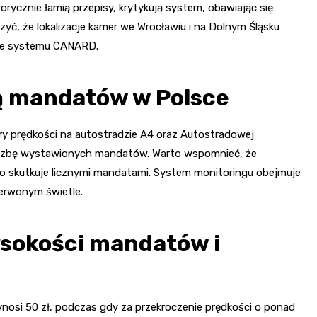
orycznie łamią przepisy, krytykują system, obawiając się
yć, że lokalizacje kamer we Wrocławiu i na Dolnym Śląsku
nie systemu CANARD.
bą mandatów w Polsce
ry prędkości na autostradzie A4 oraz Autostradowej
liczbę wystawionych mandatów. Warto wspomnieć, że
co skutkuje licznymi mandatami. System monitoringu obejmuje
zerwonym świetle.
ysokości mandatów i
nosi 50 zł, podczas gdy za przekroczenie prędkości o ponad