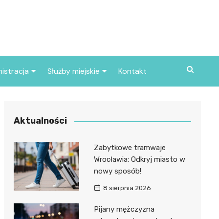
istracja
Służby miejskie
Kontakt
ortowe
Straż pożarna
S
Policja
Aktualności
d skarbowy
Straż miejska
Zabytkowe tramwaje
d miasta
Wrocławia: Odkryj miasto w
nowy sposób!
8 sierpnia 2026
Pijany mężczyzna