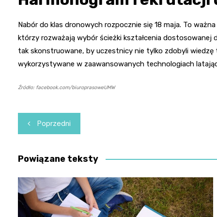
Nabór do klas dronowych rozpocznie się 18 maja. To ważna
którzy rozważają wybór ścieżki kształcenia dostosowanej 
tak skonstruowane, by uczestnicy nie tylko zdobyli wiedzę 
wykorzystywane w zaawansowanych technologiach latając
Źródło: facebook.com/biuroprasoweUMW
Nawigacja
Poprzedni
wpisu
Powiązane teksty