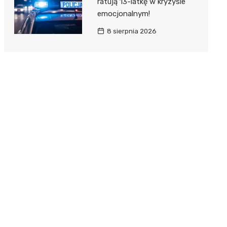
ratują 13-latkę w kryzysie
emocjonalnym!
8 sierpnia 2026