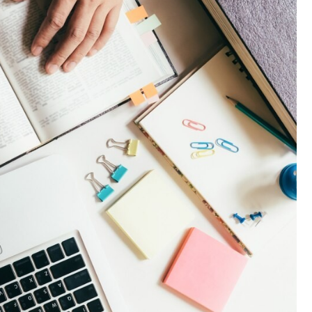
Fryzjer
Kino
Poczta