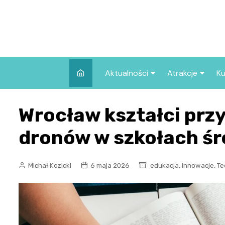
Skip
to
content
Aktualności
Atrakcje
Ku
Pozostałe
Najpopularniej
Wrocław kształci prz
we Wrocławiu
Wszystkie wpisy
Co warto zob
dronów w szkołach śr
Wrocławiu?
,
,
Michał Kozicki
6 maja 2026
edukacja
Innowacje
Te