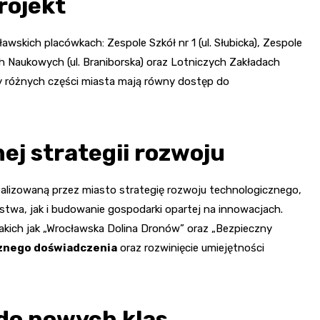
rojekt
kich placówkach: Zespole Szkół nr 1 (ul. Słubicka), Zespole
ch Naukowych (ul. Braniborska) oraz Lotniczych Zakładach
cy różnych części miasta mają równy dostęp do
ej strategii rozwoju
ealizowaną przez miasto strategię rozwoju technologicznego,
twa, jak i budowanie gospodarki opartej na innowacjach.
akich jak „Wrocławska Dolina Dronów” oraz „Bezpieczny
cznego doświadczenia
oraz rozwinięcie umiejętności
do nowych klas