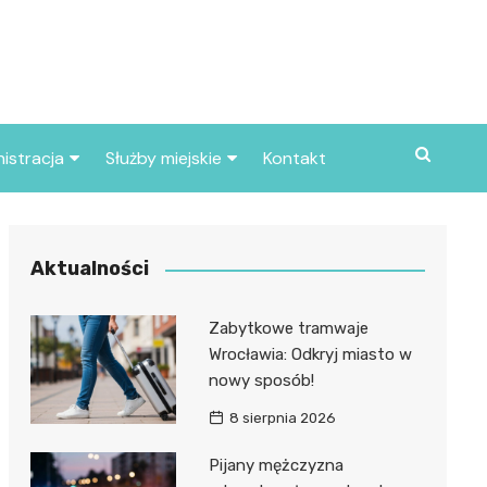
istracja
Służby miejskie
Kontakt
ortowe
Straż pożarna
S
Policja
Aktualności
d skarbowy
Straż miejska
Zabytkowe tramwaje
d miasta
Wrocławia: Odkryj miasto w
nowy sposób!
8 sierpnia 2026
Pijany mężczyzna