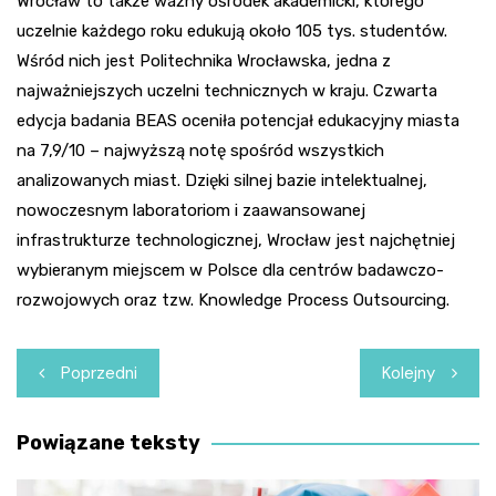
Wrocław to także ważny ośrodek akademicki, którego
uczelnie każdego roku edukują około 105 tys. studentów.
Wśród nich jest Politechnika Wrocławska, jedna z
najważniejszych uczelni technicznych w kraju. Czwarta
edycja badania BEAS oceniła potencjał edukacyjny miasta
na 7,9/10 – najwyższą notę spośród wszystkich
analizowanych miast. Dzięki silnej bazie intelektualnej,
nowoczesnym laboratoriom i zaawansowanej
infrastrukturze technologicznej, Wrocław jest najchętniej
wybieranym miejscem w Polsce dla centrów badawczo-
rozwojowych oraz tzw. Knowledge Process Outsourcing.
Nawigacja
Poprzedni
Kolejny
wpisu
Powiązane teksty