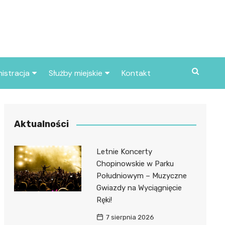
istracja
Służby miejskie
Kontakt
ortowe
Straż pożarna
S
Policja
Aktualności
d skarbowy
Straż miejska
Letnie Koncerty
d miasta
Chopinowskie w Parku
Południowym – Muzyczne
Gwiazdy na Wyciągnięcie
Ręki!
7 sierpnia 2026