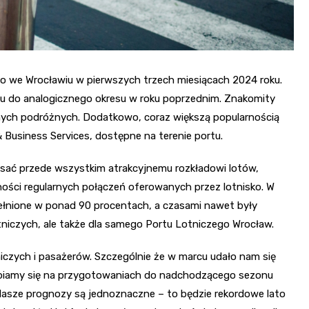
o we Wrocławiu w pierwszych trzech miesiącach 2024 roku.
iu do analogicznego okresu w roku poprzednim. Znakomity
onych podróżnych. Dodatkowo, coraz większą popularnością
 & Business Services, dostępne na terenie portu.
isać przede wszystkim atrakcyjnemu rozkładowi lotów,
ności regularnych połączeń oferowanych przez lotnisko. W
apełnione w ponad 90 procentach, a czasami nawet były
lotniczych, ale także dla samego Portu Lotniczego Wrocław.
tniczych i pasażerów. Szczególnie że w marcu udało nam się
upiamy się na przygotowaniach do nadchodzącego sezonu
 Nasze prognozy są jednoznaczne – to będzie rekordowe lato