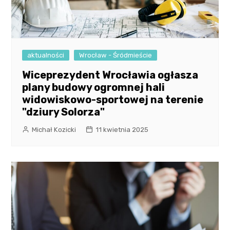
aktualności
Wrocław - Śródmieście
Wiceprezydent Wrocławia ogłasza
plany budowy ogromnej hali
widowiskowo-sportowej na terenie
"dziury Solorza"
Michał Kozicki
11 kwietnia 2025