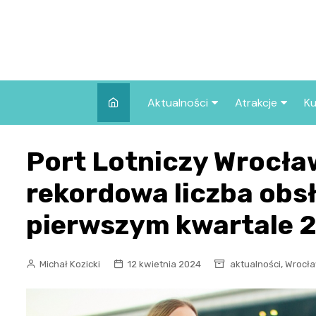
Skip
to
content
Aktualności
Atrakcje
Ku
Pozostałe
Najpopularniej
Port Lotniczy Wrocła
we Wrocławiu
Wszystkie wpisy
Co warto zob
rekordowa liczba ob
Wrocławiu?
pierwszym kwartale 
,
Michał Kozicki
12 kwietnia 2024
aktualności
Wrocła