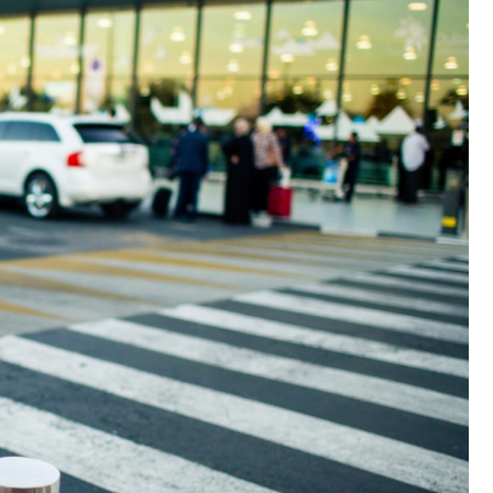
Fryzjer
Kino
Poczta