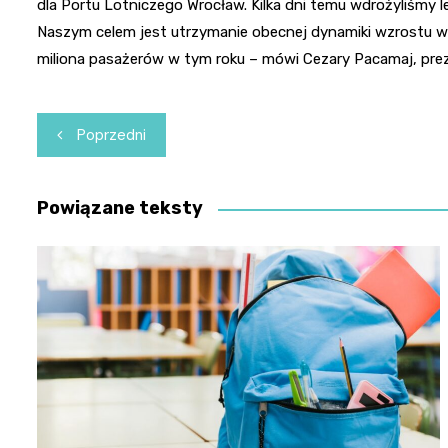
dla Portu Lotniczego Wrocław. Kilka dni temu wdrożyliśmy le
Naszym celem jest utrzymanie obecnej dynamiki wzrostu w 
miliona pasażerów w tym roku – mówi Cezary Pacamaj, pre
Nawigacja
Poprzedni
wpisu
Powiązane teksty