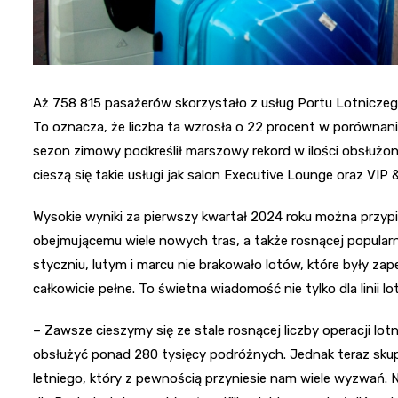
Aż 758 815 pasażerów skorzystało z usług Portu Lotniczeg
To oznacza, że liczba ta wzrosła o 22 procent w porównan
sezon zimowy podkreślił marszowy rekord w ilości obsłuż
cieszą się takie usługi jak salon Executive Lounge oraz VIP
Wysokie wyniki za pierwszy kwartał 2024 roku można przyp
obejmującemu wiele nowych tras, a także rosnącej popular
styczniu, lutym i marcu nie brakowało lotów, które były z
całkowicie pełne. To świetna wiadomość nie tylko dla linii 
– Zawsze cieszymy się ze stale rosnącej liczby operacji lo
obsłużyć ponad 280 tysięcy podróżnych. Jednak teraz sk
letniego, który z pewnością przyniesie nam wiele wyzwań.