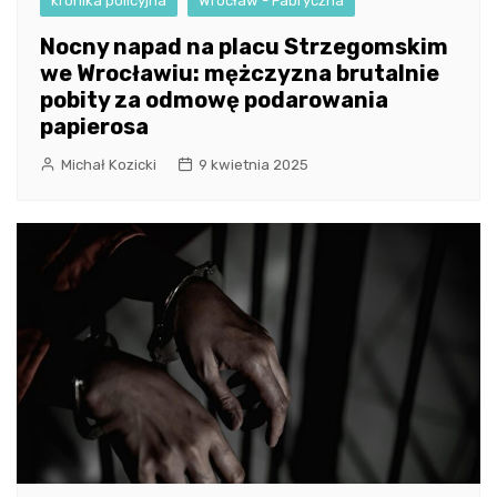
kronika policyjna
Wrocław - Fabryczna
Nocny napad na placu Strzegomskim
we Wrocławiu: mężczyzna brutalnie
pobity za odmowę podarowania
papierosa
Michał Kozicki
9 kwietnia 2025