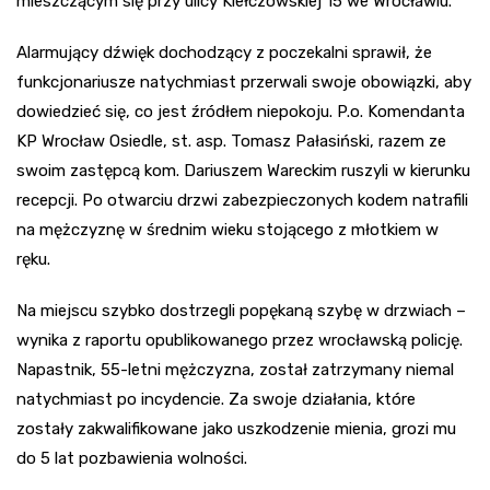
mieszczącym się przy ulicy Kiełczowskiej 15 we Wrocławiu.
Alarmujący dźwięk dochodzący z poczekalni sprawił, że
funkcjonariusze natychmiast przerwali swoje obowiązki, aby
dowiedzieć się, co jest źródłem niepokoju. P.o. Komendanta
KP Wrocław Osiedle, st. asp. Tomasz Pałasiński, razem ze
swoim zastępcą kom. Dariuszem Wareckim ruszyli w kierunku
recepcji. Po otwarciu drzwi zabezpieczonych kodem natrafili
na mężczyznę w średnim wieku stojącego z młotkiem w
ręku.
Na miejscu szybko dostrzegli popękaną szybę w drzwiach –
wynika z raportu opublikowanego przez wrocławską policję.
Napastnik, 55-letni mężczyzna, został zatrzymany niemal
natychmiast po incydencie. Za swoje działania, które
zostały zakwalifikowane jako uszkodzenie mienia, grozi mu
do 5 lat pozbawienia wolności.