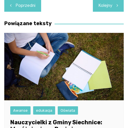
Nawigacja
Poprzedni
Kolejny
wpisu
Powiązane teksty
Awanse
edukacja
Oświata
Nauczycielki z Gminy Siechnice: