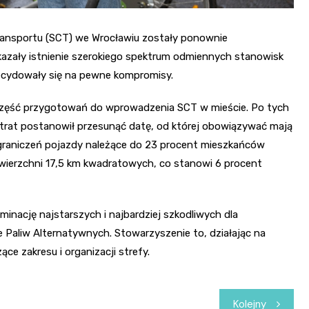
ransportu (SCT) we Wrocławiu zostały ponownie
zały istnienie szerokiego spektrum odmiennych stanowisk
decydowały się na pewne kompromisy.
o część przygotowań do wprowadzenia SCT w mieście. Po tych
strat postanowił przesunąć datę, od której obowiązywać mają
graniczeń pojazdy należące do 23 procent mieszkańców
wierzchni 17,5 km kwadratowych, co stanowi 6 procent
iminację najstarszych i najbardziej szkodliwych dla
Paliw Alternatywnych. Stowarzyszenie to, działając na
e zakresu i organizacji strefy.
Kolejny