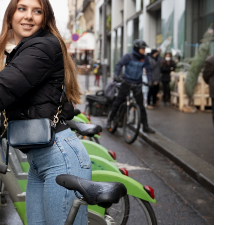
Fryzjer
Kino
Poczta