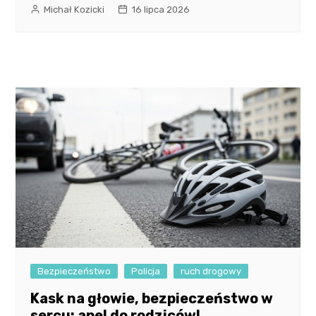
Michał Kozicki
16 lipca 2026
Bezpieczeństwo
Policja
ruch drogowy
Kask na głowie, bezpieczeństwo w
sercu: apel do rodziców!