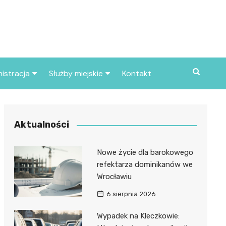
istracja
Służby miejskie
Kontakt
ortowe
Straż pożarna
S
Policja
Aktualności
d skarbowy
Straż miejska
Nowe życie dla barokowego
d miasta
refektarza dominikanów we
Wrocławiu
6 sierpnia 2026
Wypadek na Kleczkowie: