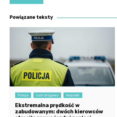
wpisu
Powiązane teksty
Policja
ruch drogowy
Wypadki
Ekstremalna prędkość w
zabudowanym: dwóch kierowców