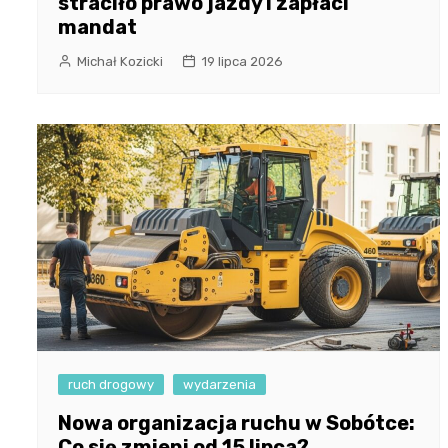
straciło prawo jazdy i zapłaci
mandat
Michał Kozicki
19 lipca 2026
ruch drogowy
wydarzenia
Nowa organizacja ruchu w Sobótce:
Co się zmieni od 15 lipca?