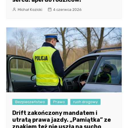
Michał Kozicki
4 czerwca 2026
Bezpieczeństwo
Prawo
ruch drogowy
Drift zakończony mandatem i
utratą prawa jazdy. „Pamiątka” ze
znakiem też nie uszła na sucho