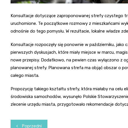
Konsultacje dotyczące zaproponowanej strefy czystego t
uruchomione. Te początkowe rozmowy z mieszkańcami wyka
odnośnie do tego pomysłu. W rezultacie, lokalne władze z
Konsultacje rozpoczęły się ponownie w październiku, jak
pierwszych dyskusjach, które miały miejsce w marcu, magi
nowe przepisy. Dodatkowo, na pewien czas wyłączono z o
planowanej strefy. Planowana strefa ma objąć obszar o po
całego miasta.
Propozycję takiego kształtu strefy, która miałaby na celu el
środowiska samochodów, wysunęło Polskie Stowarzyszenie 
zlecenie urzędu miasta, przygotowało rekomendacje dotycząc
Nawigacja
Poprzedni