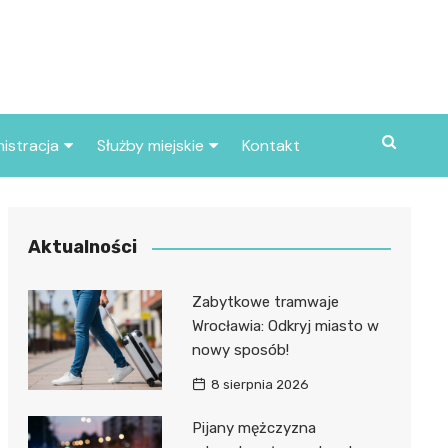
istracja
Służby miejskie
Kontakt
ortowe
Straż pożarna
S
Policja
Aktualności
d skarbowy
Straż miejska
Zabytkowe tramwaje
d miasta
Wrocławia: Odkryj miasto w
nowy sposób!
8 sierpnia 2026
Pijany mężczyzna