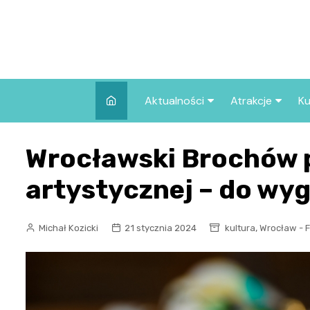
Skip
to
content
Aktualności
Atrakcje
Ku
Pozostałe
Najpopularniej
Wrocławski Brochów 
we Wrocławiu
Wszystkie wpisy
Co warto zob
artystycznej – do wyg
Wrocławiu?
,
Michał Kozicki
21 stycznia 2024
kultura
Wrocław - 