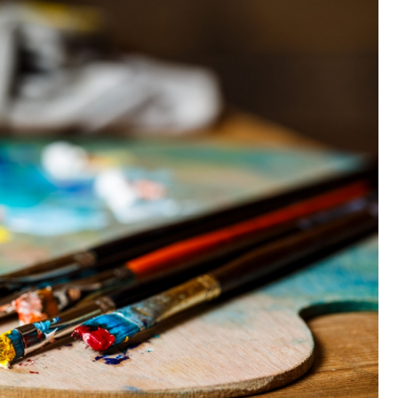
Fryzjer
Kino
Poczta