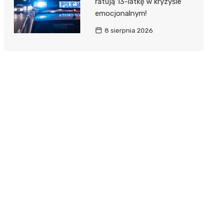
ratują 13-latkę w kryzysie
emocjonalnym!
8 sierpnia 2026