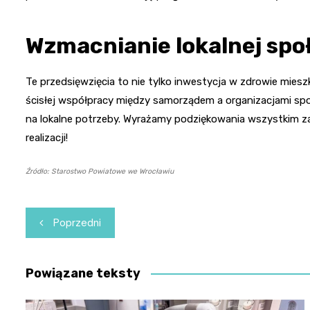
Wzmacnianie lokalnej spo
Te przedsięwzięcia to nie tylko inwestycja w zdrowie miesz
ścisłej współpracy między samorządem a organizacjami sp
na lokalne potrzeby. Wyrażamy podziękowania wszystkim 
realizacji!
Źródło: Starostwo Powiatowe we Wrocławiu
Nawigacja
Poprzedni
wpisu
Powiązane teksty