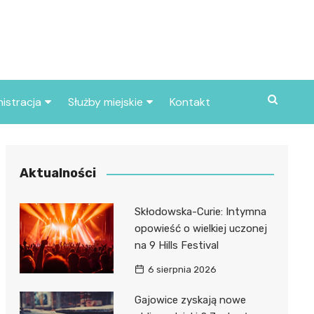
istracja
Służby miejskie
Kontakt
ortowe
Straż pożarna
S
Policja
Aktualności
d skarbowy
Straż miejska
Skłodowska-Curie: Intymna
d miasta
opowieść o wielkiej uczonej
na 9 Hills Festival
6 sierpnia 2026
Gajowice zyskają nowe