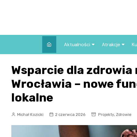
Skip
to
content
Aktualności
Atrakcje
Ku
Pozostałe
Najpopularniej
Wsparcie dla zdrowi
we Wrocławiu
Wszystkie wpisy
Co warto zob
Wrocławia – nowe fun
Wrocławiu?
lokalne
,
Michał Kozicki
2 czerwca 2026
Projekty
Zdrowie