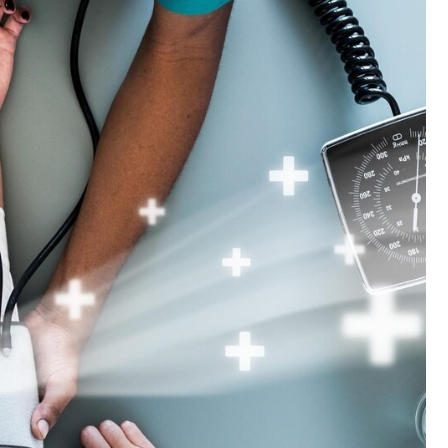
Fryzjer
Kino
Poczta