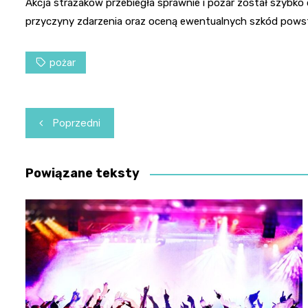
Akcja strażaków przebiegła sprawnie i pożar został szybko
przyczyny zdarzenia oraz oceną ewentualnych szkód powst
pożar
Nawigacja
Poprzedni
wpisu
Powiązane teksty