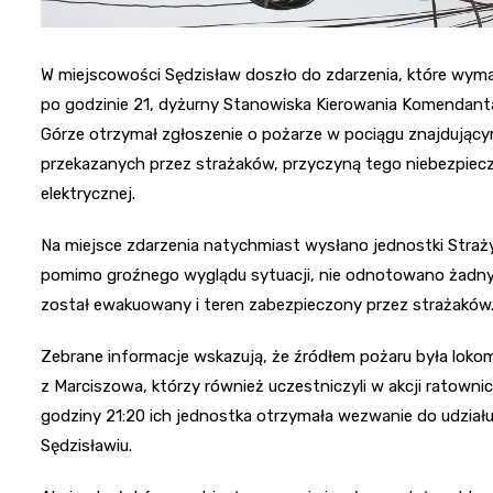
W miejscowości Sędzisław doszło do zdarzenia, które wyma
po godzinie 21, dyżurny Stanowiska Kierowania Komendan
Górze otrzymał zgłoszenie o pożarze w pociągu znajdującym 
przekazanych przez strażaków, przyczyną tego niebezpiecz
elektrycznej.
Na miejsce zdarzenia natychmiast wysłano jednostki Straży
pomimo groźnego wyglądu sytuacji, nie odnotowano żadny
został ewakuowany i teren zabezpieczony przez strażaków
Zebrane informacje wskazują, że źródłem pożaru była loko
z Marciszowa, którzy również uczestniczyli w akcji ratownicz
godziny 21:20 ich jednostka otrzymała wezwanie do udziału
Sędzisławiu.