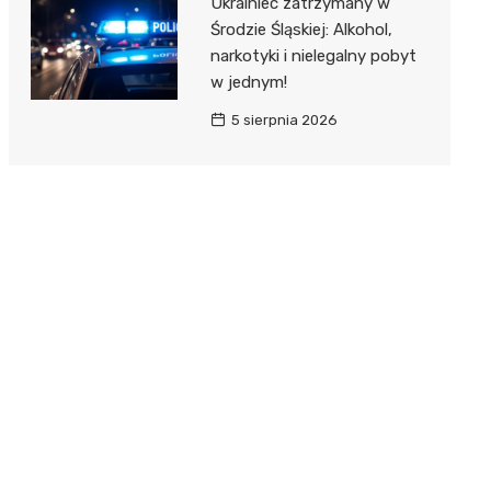
Ukrainiec zatrzymany w
Środzie Śląskiej: Alkohol,
narkotyki i nielegalny pobyt
w jednym!
5 sierpnia 2026