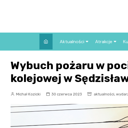
Skip
to
content
Aktualności
Atrakcje
Ku
Pozostałe
Najpopularniej
Wybuch pożaru w poci
we Wrocławiu
Wszystkie wpisy
Co warto zob
kolejowej w Sędzisła
Wrocławiu?
,
Michał Kozicki
30 czerwca 2023
aktualności
wydar