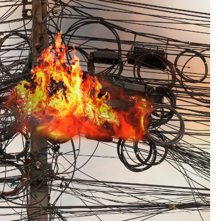
Fryzjer
Kino
Poczta