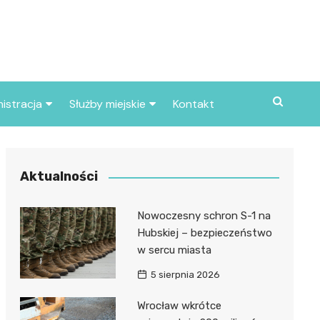
istracja
Służby miejskie
Kontakt
ortowe
Straż pożarna
S
Policja
Aktualności
d skarbowy
Straż miejska
Nowoczesny schron S-1 na
d miasta
Hubskiej – bezpieczeństwo
w sercu miasta
5 sierpnia 2026
Wrocław wkrótce