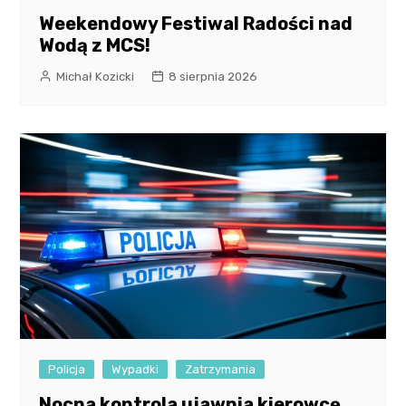
Weekendowy Festiwal Radości nad
Wodą z MCS!
Michał Kozicki
8 sierpnia 2026
Policja
Wypadki
Zatrzymania
Nocna kontrola ujawnia kierowcę