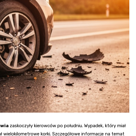
Fryzjer
Kino
Poczta
awia
zaskoczyły kierowców po południu. Wypadek, który miał
ł wielokilometrowe korki. Szczegółowe informacje na temat