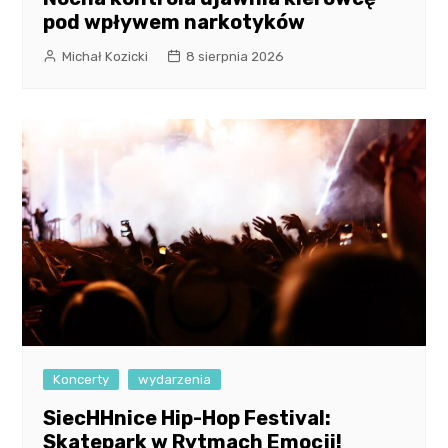
pod wpływem narkotyków
Michał Kozicki
8 sierpnia 2026
Koncerty
wydarzenia
SiecHHnice Hip-Hop Festival:
Skatepark w Rytmach Emocji!