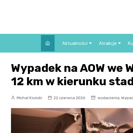
Skip
to
content
Aktualności
Atrakcje
Ku
Pozostałe
Najpopularniej
Wypadek na AOW we Wr
we Wrocławiu
Wszystkie wpisy
Co warto zob
12 km w kierunku sta
Wrocławiu?
,
Michał Kozicki
22 czerwca 2026
wydarzenia
Wypad