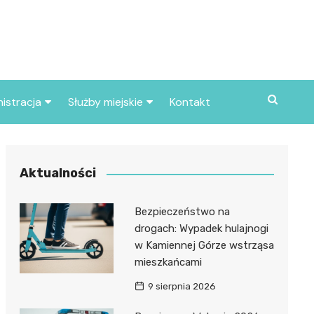
istracja
Służby miejskie
Kontakt
ortowe
Straż pożarna
S
Policja
Aktualności
d skarbowy
Straż miejska
Bezpieczeństwo na
d miasta
drogach: Wypadek hulajnogi
w Kamiennej Górze wstrząsa
mieszkańcami
9 sierpnia 2026