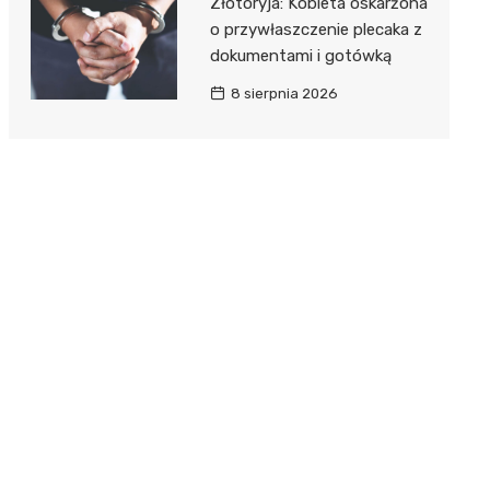
Złotoryja: Kobieta oskarżona
o przywłaszczenie plecaka z
dokumentami i gotówką
8 sierpnia 2026