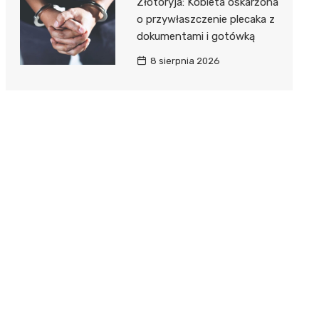
Złotoryja: Kobieta oskarżona
o przywłaszczenie plecaka z
dokumentami i gotówką
8 sierpnia 2026