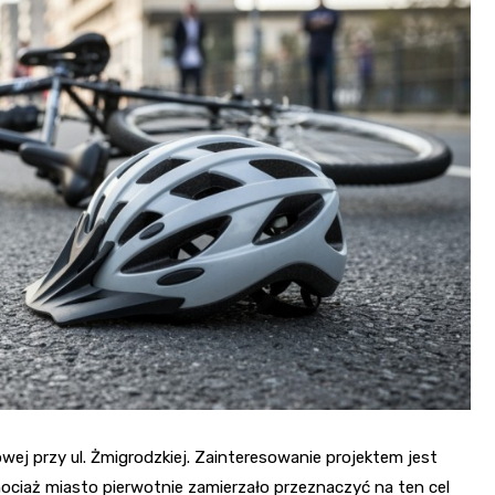
Fryzjer
Kino
Poczta
j przy ul. Żmigrodzkiej. Zainteresowanie projektem jest
hociaż miasto pierwotnie zamierzało przeznaczyć na ten cel