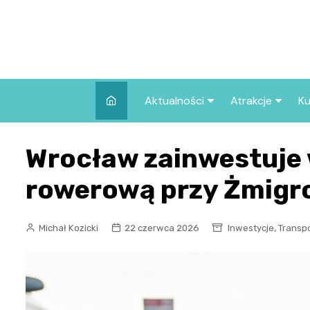
Skip
to
content
Aktualności
Atrakcje
Ku
Pozostałe
Najpopularniej
Wrocław zainwestuje
we Wrocławiu
Wszystkie wpisy
Co warto zob
rowerową przy Żmigro
Wrocławiu?
,
Michał Kozicki
22 czerwca 2026
Inwestycje
Transp