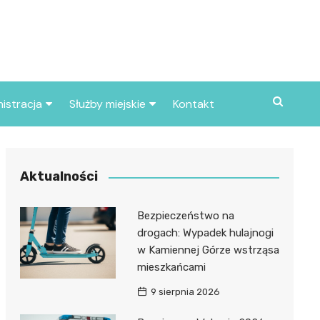
istracja
Służby miejskie
Kontakt
ortowe
Straż pożarna
S
Policja
Aktualności
d skarbowy
Straż miejska
Bezpieczeństwo na
d miasta
drogach: Wypadek hulajnogi
w Kamiennej Górze wstrząsa
mieszkańcami
9 sierpnia 2026