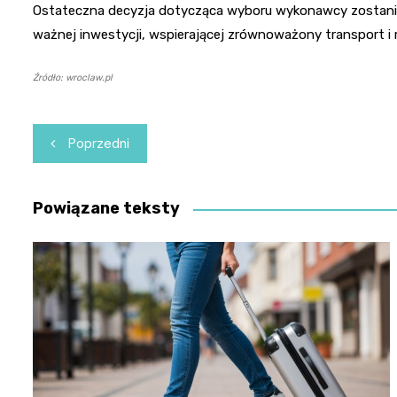
Ostateczna decyzja dotycząca wyboru wykonawcy zostanie p
ważnej inwestycji, wspierającej zrównoważony transport i r
Źródło: wroclaw.pl
Nawigacja
Poprzedni
wpisu
Powiązane teksty