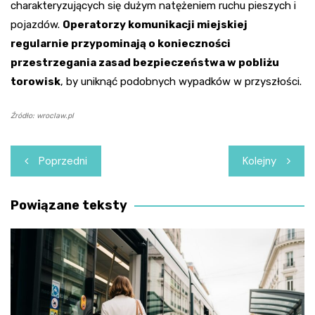
charakteryzujących się dużym natężeniem ruchu pieszych i
pojazdów.
Operatorzy komunikacji miejskiej
regularnie przypominają o konieczności
przestrzegania zasad bezpieczeństwa w pobliżu
torowisk
, by uniknąć podobnych wypadków w przyszłości.
Źródło: wroclaw.pl
Nawigacja
Poprzedni
Kolejny
wpisu
Powiązane teksty