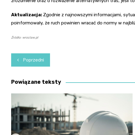
zrozumienie oraz o rozważenie alternatywnych tras, jeśli to
Aktualizacja:
Zgodnie z najnowszymi informacjami, sytuac
poinformowały, że ruch powinien wracać do normy w najbli
Źródło: wroclaw.pl
Nawigacja
Poprzedni
wpisu
Powiązane teksty