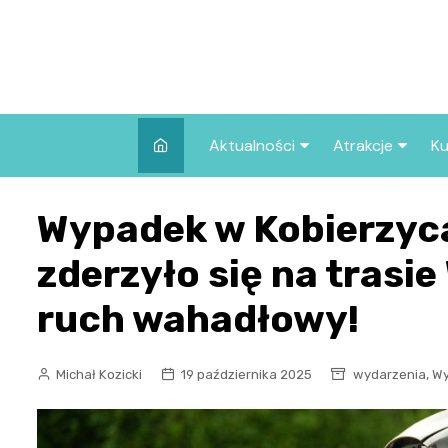
Skip
to
content
Aktualności
Atrakcje
Ku
Pozostałe
Najpopularniej
Wypadek w Kobierzyca
we Wrocławiu
Wszystkie wpisy
Co warto zob
zderzyło się na trasi
Wrocławiu?
ruch wahadłowy!
,
Michał Kozicki
19 października 2025
wydarzenia
Wy