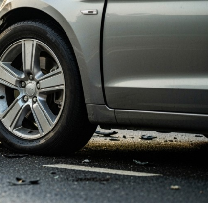
Fryzjer
Kino
Poczta