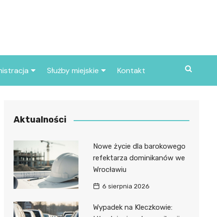
istracja
Służby miejskie
Kontakt
ortowe
Straż pożarna
S
Policja
Aktualności
d skarbowy
Straż miejska
Nowe życie dla barokowego
d miasta
refektarza dominikanów we
Wrocławiu
6 sierpnia 2026
Wypadek na Kleczkowie: