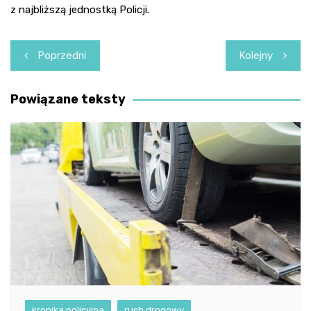
z najbliższą jednostką Policji.
Nawigacja
Poprzedni
Kolejny
wpisu
Powiązane teksty
kronika policyjna
ruch drogowy