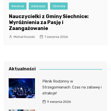
Awanse
edukacja
Oświata
Nauczycielki z Gminy Siechnice:
Wyróżnienia za Pasję i
Zaangażowanie
Michał Kozicki
7 sierpnia 2026
Aktualności
Piknik Rodzinny w
Strzegomianach: Czas na zabawę i
atrakcje!
9 sierpnia 2026