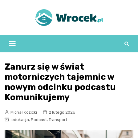
Skip
to
content
Zanurz się w świat
motorniczych tajemnic w
nowym odcinku podcastu
Komunikujemy
Michał Kozicki
2 lutego 2026
,
,
edukacja
Podcast
Transport