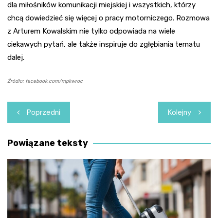
dla miłośników komunikacji miejskiej i wszystkich, którzy
chcą dowiedzieć się więcej o pracy motorniczego. Rozmowa
z Arturem Kowalskim nie tylko odpowiada na wiele
ciekawych pytań, ale także inspiruje do zgłębiania tematu
dalej.
Źródło: facebook.com/mpkwroc
Nawigacja
Poprzedni
Kolejny
wpisu
Powiązane teksty