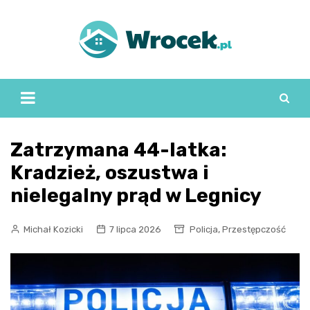
Skip
to
content
Zatrzymana 44-latka:
Kradzież, oszustwa i
nielegalny prąd w Legnicy
,
Michał Kozicki
7 lipca 2026
Policja
Przestępczość