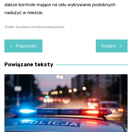
dalsze kontrole mające na celu wykrywanie podobnych
nadużyć w mieście.
Źródło: facebook.com/dolnoslaska.policja
Nawigacja
Poprzedni
Kolejny
wpisu
Powiązane teksty