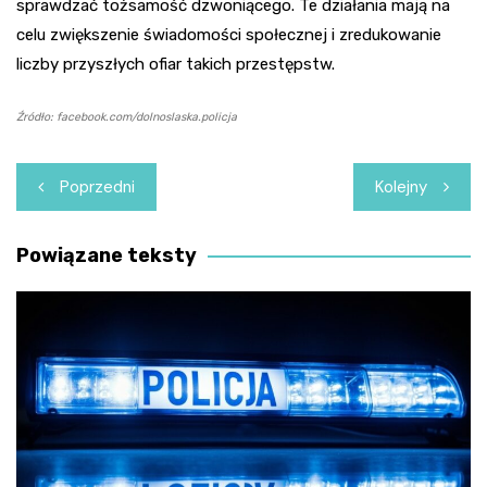
sprawdzać tożsamość dzwoniącego. Te działania mają na
celu zwiększenie świadomości społecznej i zredukowanie
liczby przyszłych ofiar takich przestępstw.
Źródło: facebook.com/dolnoslaska.policja
Nawigacja
Poprzedni
Kolejny
wpisu
Powiązane teksty