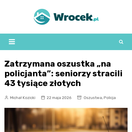
Skip
to
content
Zatrzymana oszustka „na
policjanta”: seniorzy stracili
43 tysiące złotych
,
Michał Kozicki
22 maja 2026
Oszustwa
Policja