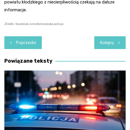
powiatu kłodzkiego z niecierpliwością czekają na dalsze
informacje.
Źródło: facebook.com/dolnoslaska.policja
Nawigacja
Poprzedni
Kolejny
wpisu
Powiązane teksty