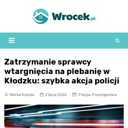
Skip
to
content
Zatrzymanie sprawcy
wtargnięcia na plebanię w
Kłodzku: szybka akcja policji
,
Michał Kozicki
2 lipca 2026
Policja
Przestępstwa