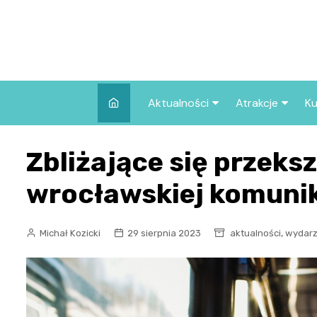
Skip
to
content
Aktualności
Atrakcje
Ku
Pozostałe
Najpopularniej
Zbliżające się przeks
we Wrocławiu
Wszystkie wpisy
Co warto zob
wrocławskiej komunika
Wrocławiu?
,
Michał Kozicki
29 sierpnia 2023
aktualności
wydarz