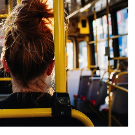
Fryzjer
Kino
Poczta