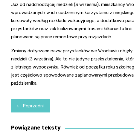
Już od nadchodzącej niedzieli (3 września), mieszkańcy Wro
wprowadzanych w ich codziennym korzystaniu z miejskiego 
kursowały według rozkładu wakacyjnego, a dodatkowo pasa
przystanków oraz zaktualizowanymi trasami kilkunastu linii.
planowane są prace remontowe przy rozjazdach.
Zmiany dotyczące nazw przystanków we Wrocławiu objęły d
niedzieli (3 września). Ale to nie jedyne przekształcenia, k
z letniego wypoczynku. Również od początku roku szkolne
jest częściowo spowodowane zaplanowanymi przebudowami.
października.
Nawigacja
Poprzedni
wpisu
Powiązane teksty