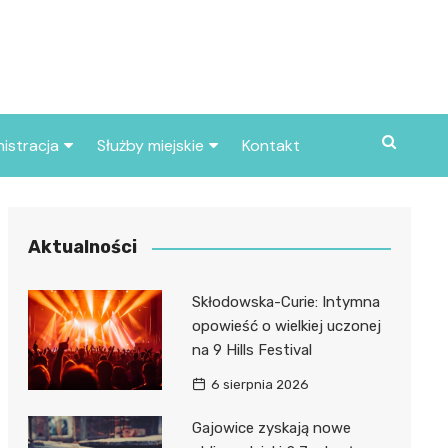
istracja
Służby miejskie
Kontakt
ortowe
Straż pożarna
S
Policja
Aktualności
d skarbowy
Straż miejska
Skłodowska-Curie: Intymna
d miasta
opowieść o wielkiej uczonej
na 9 Hills Festival
6 sierpnia 2026
Gajowice zyskają nowe