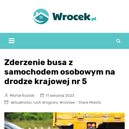
Skip
to
content
Zderzenie busa z
samochodem osobowym na
drodze krajowej nr 5
Michał Kozicki
11 sierpnia 2023
,
,
aktualności
ruch drogowy
Wrocław - Stare Miasto