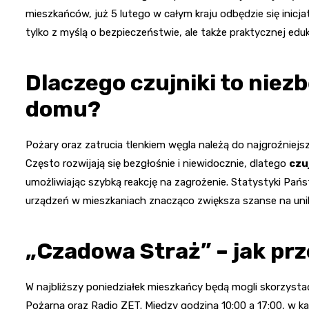
mieszkańców, już 5 lutego w całym kraju odbędzie się inicja
tylko z myślą o bezpieczeństwie, ale także praktycznej eduk
Dlaczego czujniki to nie
domu?
Pożary oraz zatrucia tlenkiem węgla należą do najgroźnie
Często rozwijają się bezgłośnie i niewidocznie, dlatego
czu
umożliwiając szybką reakcję na zagrożenie. Statystyki Pań
urządzeń w mieszkaniach znacząco zwiększa szanse na unikn
„Czadowa Straż” – jak prz
W najbliższy poniedziałek mieszkańcy będą mogli skorzyst
Pożarną oraz Radio ZET. Między godziną 10:00 a 17:00, w k