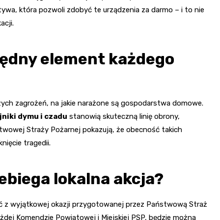
tywa, która pozwoli zdobyć te urządzenia za darmo – i to nie
acji.
zbędny element każdego
jszych zagrożeń, na jakie narażone są gospodarstwa domowe.
jniki dymu i czadu
stanowią skuteczną linię obrony,
stwowej Straży Pożarnej pokazują, że obecność takich
ięcie tragedii.
ebiega lokalna akcja?
ać z wyjątkowej okazji przygotowanej przez Państwową Straż
ażdej Komendzie Powiatowej i Miejskiej PSP, będzie można