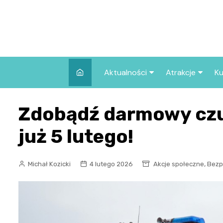
Skip
to
content
Aktualności
Atrakcje
Ku
Pozostałe
Najpopularniej
Zdobądź darmowy czu
we Wrocławiu
Wszystkie wpisy
Co warto zob
już 5 lutego!
Wrocławiu?
,
Michał Kozicki
4 lutego 2026
Akcje społeczne
Bezp