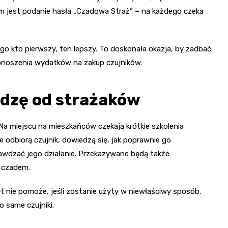
em jest podanie hasła „Czadowa Straż” – na każdego czeka
ego kto pierwszy, ten lepszy. To doskonała okazja, by zadbać
onoszenia wydatków na zakup czujników.
edzę od strażaków
 Na miejscu na mieszkańców czekają krótkie szkolenia
odbiorą czujnik, dowiedzą się, jak poprawnie go
prawdzać jego działanie. Przekazywane będą także
d czadem.
t nie pomoże, jeśli zostanie użyty w niewłaściwy sposób.
o same czujniki.