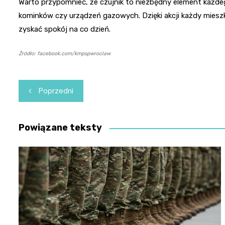
Warto przypomnieć, że czujnik to niezbędny element każdeg
kominków czy urządzeń gazowych. Dzięki akcji każdy miesz
zyskać spokój na co dzień.
Źródło: facebook.com/kmpspwroclaw
Nawigacja
Poprzedni
wpisu
Powiązane teksty