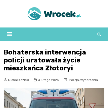
Skip
to
content
Bohaterska interwencja
policji uratowała życie
mieszkańca Złotoryi
,
Michał Kozicki
4 lutego 2026
Policja
wydarzenia