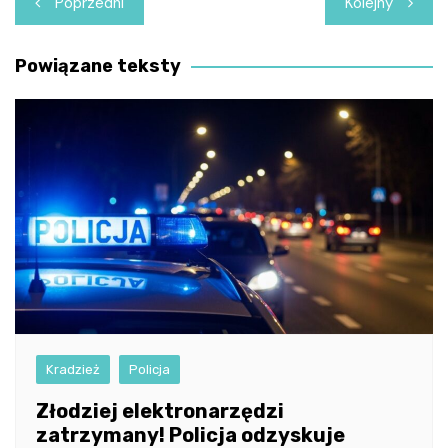
Poprzedni
Kolejny
wpisu
Powiązane teksty
Kradzież
Policja
Złodziej elektronarzędzi
zatrzymany! Policja odzyskuje