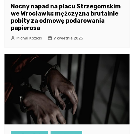
Nocny napad na placu Strzegomskim
we Wrocławiu: mężczyzna brutalnie
pobity za odmowę podarowania
papierosa
Michał Kozicki
9 kwietnia 2025