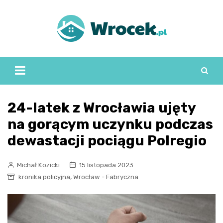
Skip
to
content
24-latek z Wrocławia ujęty
na gorącym uczynku podczas
dewastacji pociągu Polregio
Michał Kozicki
15 listopada 2023
,
kronika policyjna
Wrocław - Fabryczna