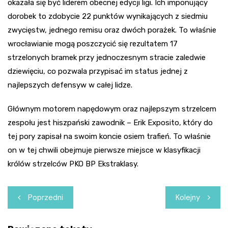
okazała się być liderem obecnej edycji ligi. Ich imponujący
dorobek to zdobycie 22 punktów wynikających z siedmiu
zwycięstw, jednego remisu oraz dwóch porażek. To właśnie
wrocławianie mogą poszczycić się rezultatem 17
strzelonych bramek przy jednoczesnym stracie zaledwie
dziewięciu, co pozwala przypisać im status jednej z
najlepszych defensyw w całej lidze.
Głównym motorem napędowym oraz najlepszym strzelcem
zespołu jest hiszpański zawodnik – Erik Exposito, który do
tej pory zapisał na swoim koncie osiem trafień. To właśnie
on w tej chwili obejmuje pierwsze miejsce w klasyfikacji
królów strzelców PKO BP Ekstraklasy.
Nawigacja
Poprzedni
Kolejny
wpisu