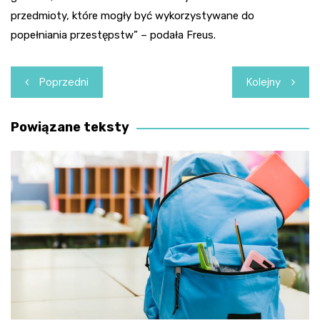
przedmioty, które mogły być wykorzystywane do
popełniania przestępstw” – podała Freus.
Nawigacja
Poprzedni
Kolejny
wpisu
Powiązane teksty