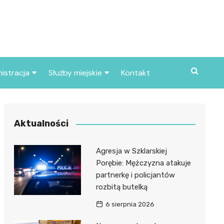
istracja
Służby miejskie
Kontakt
ortowe
Straż pożarna
S
Policja
Aktualności
d skarbowy
Straż miejska
Agresja w Szklarskiej
d miasta
Porębie: Mężczyzna atakuje
partnerkę i policjantów
rozbitą butelką
6 sierpnia 2026