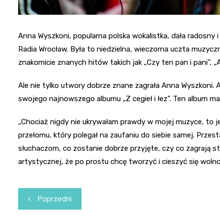
Anna Wyszkoni, popularna polska wokalistka, dała radosny 
Radia Wrocław. Była to niedzielna, wieczorna uczta muzycz
znakomicie znanych hitów takich jak „Czy ten pan i pani”, 
Ale nie tylko utwory dobrze znane zagrała Anna Wyszkoni. 
swojego najnowszego albumu „Z cegieł i łez”. Ten album ma 
„Chociaż nigdy nie ukrywałam prawdy w mojej muzyce, to j
przełomu, który polegał na zaufaniu do siebie samej. Prze
słuchaczom, co zostanie dobrze przyjęte, czy co zagrają st
artystycznej, że po prostu chcę tworzyć i cieszyć się woln
Nawigacja
Poprzedni
wpisu