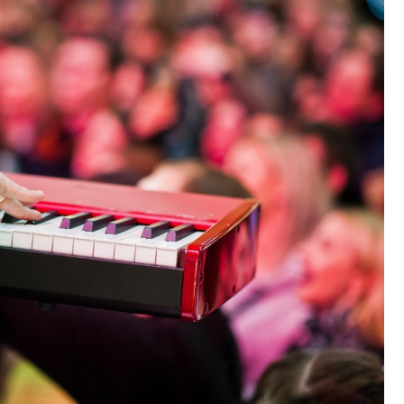
Fryzjer
Kino
Poczta