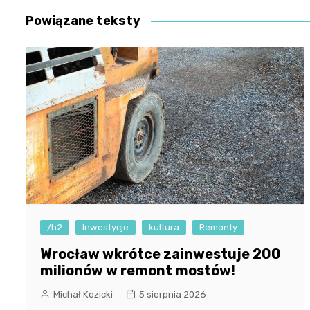
Powiązane teksty
/h2
Inwestycje
kultura
Remonty
Wrocław wkrótce zainwestuje 200
milionów w remont mostów!
Michał Kozicki
5 sierpnia 2026