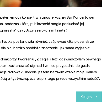
i pełen emocji koncert w atmosferycznej Sali Koncertowej
na, podczas której publiczność mogła posłuchać jej
„Agnieszka” czy „Oczy szeroko zamknięte”.
Artystka postanowiła również zaśpiewać kilka piosenek ze
dla niej bardzo osobiste znaczenie, jak sama wyjaśnia:
ednak przy tworzeniu „Z cegieł i łez” doświadczyłam pewnego
stałam zastanawiać się nad tym, co przypadnie do gustu
acje radiowe? Obecnie jestem na takim etapie mojej kariery
ością artystyczną, czerpiąc z tego przede wszystkim radość”.
Kolejny