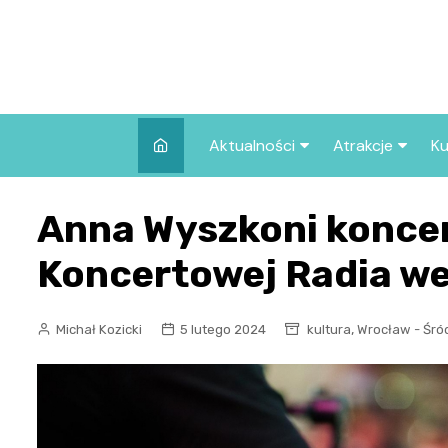
Skip
to
content
Aktualności
Atrakcje
Ku
Pozostałe
Najpopularniej
Anna Wyszkoni koncer
we Wrocławiu
Wszystkie wpisy
Co warto zob
Koncertowej Radia w
Wrocławiu?
,
Michał Kozicki
5 lutego 2024
kultura
Wrocław - Śró