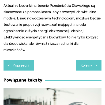
Aktualnie budynki na terenie Przedmieścia Oławskiego są
skanowane za pomocą lasera, aby stworzyć ich wirtualne
modele. Dzięki nowoczesnym technologiom, możliwe będzie
testowanie propozycji rozwiązań mających na celu
ograniczenie zużycia energii elektrycznej i cieplnej.
Efektywność energetyczna budynków to nie tylko korzyść
dla środowiska, ale również niższe rachunki dla
mieszkańców.
Nawigacja
Poprzedni
Kolejny
wpisu
Powiązane teksty