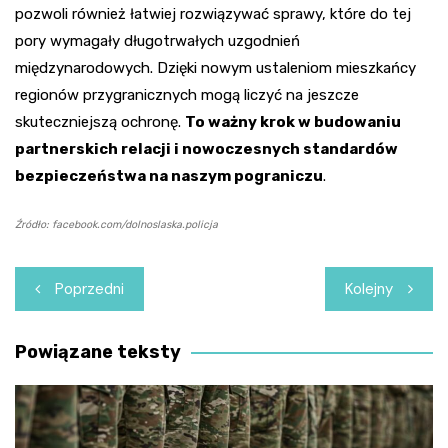
pozwoli również łatwiej rozwiązywać sprawy, które do tej
pory wymagały długotrwałych uzgodnień
międzynarodowych. Dzięki nowym ustaleniom mieszkańcy
regionów przygranicznych mogą liczyć na jeszcze
skuteczniejszą ochronę.
To ważny krok w budowaniu
partnerskich relacji i nowoczesnych standardów
bezpieczeństwa na naszym pograniczu
.
Źródło: facebook.com/dolnoslaska.policja
Nawigacja
Poprzedni
Kolejny
wpisu
Powiązane teksty