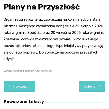
Plany na Przyszłość
Organizatorzy już teraz zapraszają na kolejne edycje Białej
Niedzieli. Następne wydarzenia odbędą się 30 sierpnia 2026
roku w gminie Sobótka oraz 20 września 2026 roku w gminie
Żórawina. Zdrowie mieszkańców powiatu wrocławskiego
pozostaje priorytetem, a tego typu inicjatywy przyczyniają
się do jego poprawy. Do zobaczenia podczas przyszłych
edycji!
Źródło: facebook.com/powiatwroclawski
Nawigacja
Poprzedni
Kolejny
wpisu
Powiązane teksty