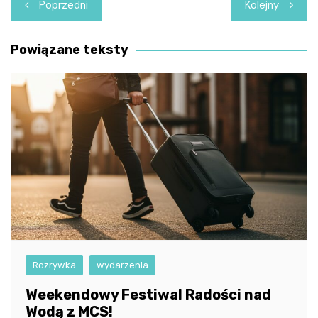
Nawigacja
Poprzedni
Kolejny
wpisu
Powiązane teksty
Rozrywka
wydarzenia
Weekendowy Festiwal Radości nad
Wodą z MCS!