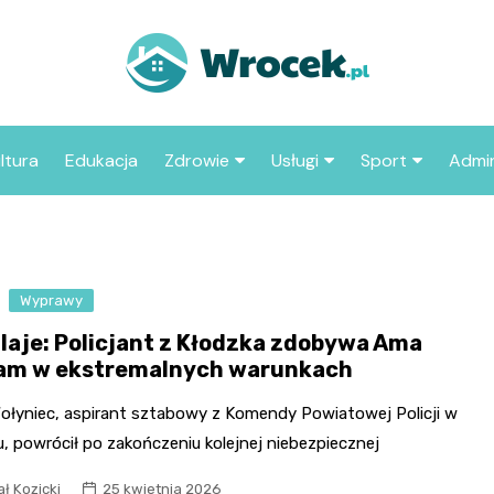
ltura
Edukacja
Zdrowie
Usługi
Sport
Admin
sze miejsca
Szpital
Wesele
Aktualności sp
ZUS
Sklep medyczny
Klub
Klub piłkarski
MOP
aczyć we
Wyprawy
Apteka
Taxi
Pozostałe kluby
Urzą
sportowe
laje: Policjant z Kłodzka zdobywa Ama
Stacja paliw
Urzą
am w ekstremalnych warunkach
Księgarnia
Wołyniec, aspirant sztabowy z Komendy Powiatowej Policji w
Restauracja
, powrócił po zakończeniu kolejnej niebezpiecznej
Adwokat
ł Kozicki
25 kwietnia 2026