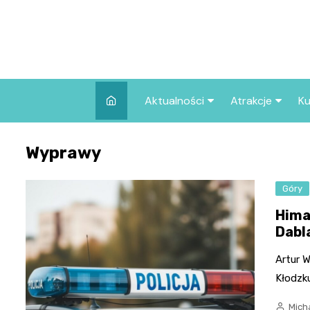
Skip
to
content
Aktualności
Atrakcje
Ku
Pozostałe
Najpopularniej
Wyprawy
we Wrocławiu
Wszystkie wpisy
Co warto zob
Góry
Wrocławiu?
Hima
Dabl
Artur 
Kłodzku
Micha