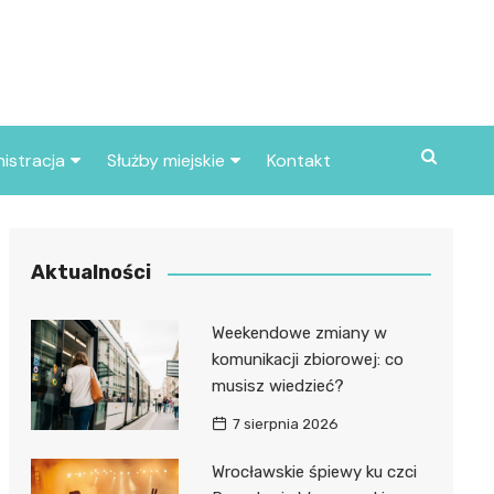
istracja
Służby miejskie
Kontakt
ortowe
Straż pożarna
S
Policja
Aktualności
d skarbowy
Straż miejska
Weekendowe zmiany w
d miasta
komunikacji zbiorowej: co
musisz wiedzieć?
7 sierpnia 2026
Wrocławskie śpiewy ku czci