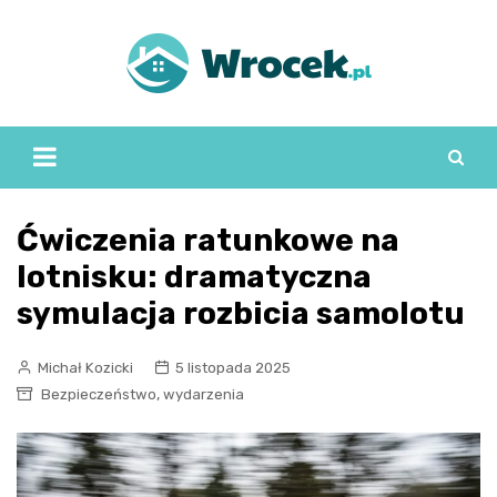
Skip
to
content
Ćwiczenia ratunkowe na
lotnisku: dramatyczna
symulacja rozbicia samolotu
Michał Kozicki
5 listopada 2025
,
Bezpieczeństwo
wydarzenia