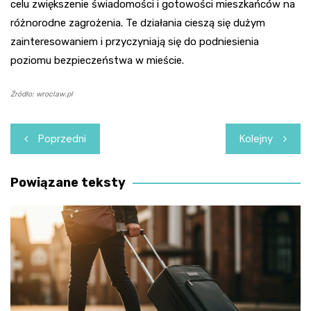
celu zwiększenie świadomości i gotowości mieszkańców na
różnorodne zagrożenia. Te działania cieszą się dużym
zainteresowaniem i przyczyniają się do podniesienia
poziomu bezpieczeństwa w mieście.
Źródło: wroclaw.pl
Nawigacja
Poprzedni
Kolejny
wpisu
Powiązane teksty