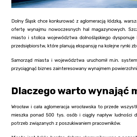
Dolny Śląsk chce konkurować z aglomeracją łódzką, warsz
ofertę wynajmu nowoczesnych hal magazynowych. Szcze
miasto i stolica województwa dolnośląskiego dysponuje
przedsiębiorstw, które planują ekspansję na kolejne rynki 
Samorząd miasta i województwa uruchomił m.in. system
przyciągnąć biznes zainteresowany wynajmem powierzch
Dlaczego warto wynająć 
Wrocław i cała aglomeracja wrocławska to przede wszystk
mieszka ponad 500 tys. osób i ciągły napływ ludności 
potrzeb związanych z poszukiwaniem pracowników.