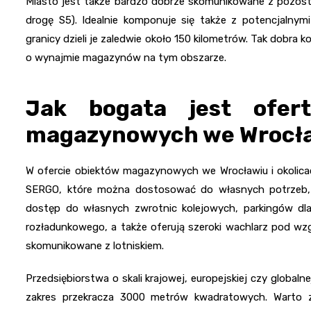
Miasto jest także bardzo dobrze skomunikowane z pozostał
drogę S5). Idealnie komponuje się także z potencjalnymi 
granicy dzieli je zaledwie około 150 kilometrów. Tak dobra 
o wynajmie magazynów na tym obszarze.
Jak bogata jest ofer
magazynowych we Wrocław
W ofercie obiektów magazynowych we Wrocławiu i okolicac
SERGO, które można dostosować do własnych potrzeb, o
dostęp do własnych zwrotnic kolejowych, parkingów dl
rozładunkowego, a także oferują szeroki wachlarz pod wz
skomunikowane z lotniskiem.
Przedsiębiorstwa o skali krajowej, europejskiej czy glob
zakres przekracza 3000 metrów kwadratowych. Warto z