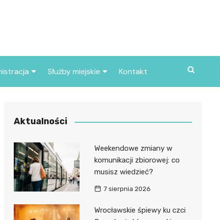
istracja
Służby miejskie
Kontakt
ortowe
Straż pożarna
S
Policja
Aktualności
d skarbowy
Straż miejska
Weekendowe zmiany w
d miasta
komunikacji zbiorowej: co
musisz wiedzieć?
7 sierpnia 2026
Wrocławskie śpiewy ku czci