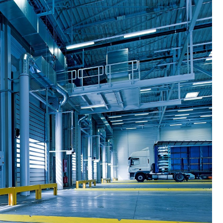
Fryzjer
Kino
Poczta