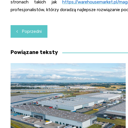
stronach takich jak
https://warehousemarket.pl/ma
profesjonalistów, którzy doradzą najlepsze rozwiązanie p
Nawigacja
Poprzedni
wpisu
Powiązane teksty