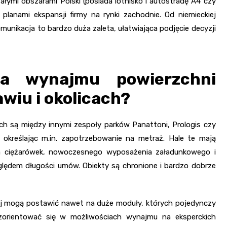
ymi obszarami Polski (posiada lotnisko i autostradę A4 czy
planami ekspansji firmy na rynki zachodnie. Od niemieckiej
komunikacja to bardzo duża zaleta, ułatwiająca podjęcie decyzji
ta wynajmu powierzchni
iu i okolicach?
h są między innymi zespoły parków Panattoni, Prologis czy
kreślając m.in. zapotrzebowanie na metraż. Hale te mają
a ciężarówek, nowoczesnego wyposażenia załadunkowego i
ględem długości umów. Obiekty są chronione i bardzo dobrze
alnej mogą postawić nawet na duże moduły, których pojedynczy
orientować się w możliwościach wynajmu na eksperckich