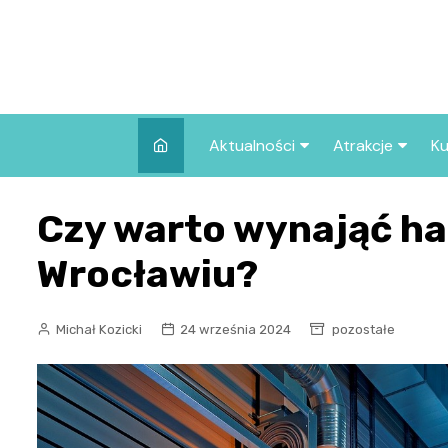
Skip
to
content
Aktualności
Atrakcje
Ku
Pozostałe
Najpopularniej
Czy warto wynająć h
we Wrocławiu
Wszystkie wpisy
Co warto zob
Wrocławiu?
Wrocławiu?
Michał Kozicki
24 września 2024
pozostałe