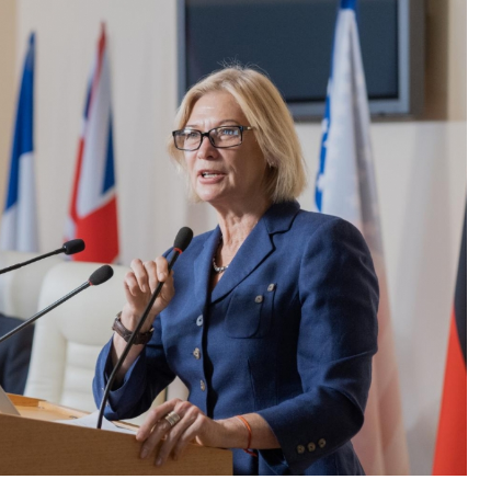
Fryzjer
Kino
Poczta