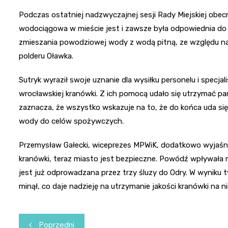
Podczas ostatniej nadzwyczajnej sesji Rady Miejskiej obecn
wodociągowa w mieście jest i zawsze była odpowiednia do s
zmieszania powodziowej wody z wodą pitną, ze względu na
polderu Oławka.
Sutryk wyraził swoje uznanie dla wysiłku personelu i specja
wrocławskiej kranówki. Z ich pomocą udało się utrzymać 
zaznacza, że wszystko wskazuje na to, że do końca uda si
wody do celów spożywczych.
Przemysław Gałecki, wiceprezes MPWiK, dodatkowo wyjaśnił, 
kranówki, teraz miasto jest bezpieczne. Powódź wpływała
jest już odprowadzana przez trzy śluzy do Odry. W wyniku 
minął, co daje nadzieję na utrzymanie jakości kranówki na 
Nawigacja
Poprzedni