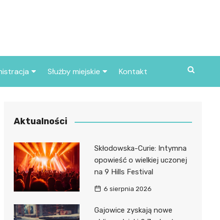
istracja
Służby miejskie
Kontakt
ortowe
Straż pożarna
S
Policja
Aktualności
d skarbowy
Straż miejska
Skłodowska-Curie: Intymna
d miasta
opowieść o wielkiej uczonej
na 9 Hills Festival
6 sierpnia 2026
Gajowice zyskają nowe