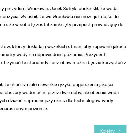
y prezydent Wrocławia, Jacek Sutryk, podkreślił, że woda
pożycia. Wyjaśnił, że we Wrocławiu nie może już dojść do
 to, że w sobotę został zamknięty przepust prowadzący do
listów, którzy dokładają wszelkich starań, aby zapewnić jakość
parametry wody na odpowiednim poziomie. Prezydent
ę utrzymać te standardy i bez obaw można będzie korzystać z
że choć istniało niewielkie ryzyko pogorszenia jakości
 na obszary wodonośne przez dwie doby, ale obecnie woda
tych działań najtrudniejszy okres dla technologów wody
nienaruszonym poziomie.
Kolejny