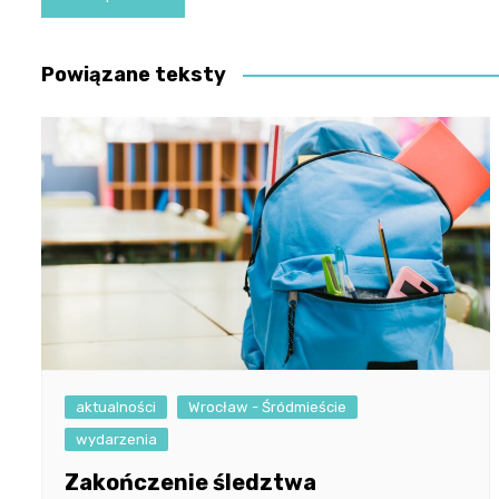
wpisu
Powiązane teksty
aktualności
Wrocław - Śródmieście
wydarzenia
Zakończenie śledztwa