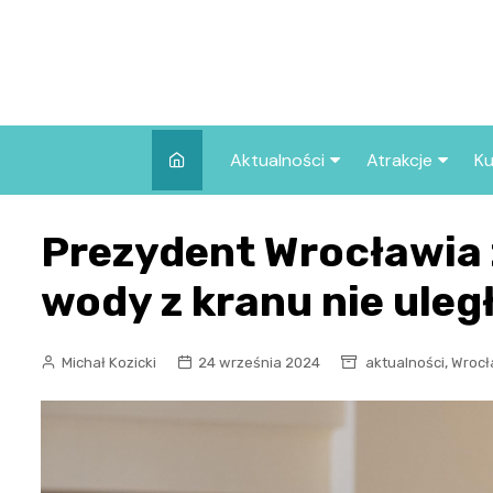
Skip
to
content
Aktualności
Atrakcje
Ku
Pozostałe
Najpopularniej
Prezydent Wrocławia 
we Wrocławiu
Wszystkie wpisy
Co warto zob
wody z kranu nie uleg
Wrocławiu?
,
Michał Kozicki
24 września 2024
aktualności
Wrocł