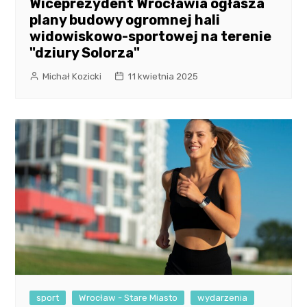
Wiceprezydent Wrocławia ogłasza
plany budowy ogromnej hali
widowiskowo-sportowej na terenie
"dziury Solorza"
Michał Kozicki
11 kwietnia 2025
sport
Wrocław - Stare Miasto
wydarzenia