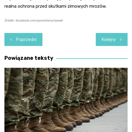
realna ochrona przed skutkami zimowych mrozów.
Źródło: facebook.com/powiatwroclawski
Nawigacja
Poprzedni
Kolejny
wpisu
Powiązane teksty