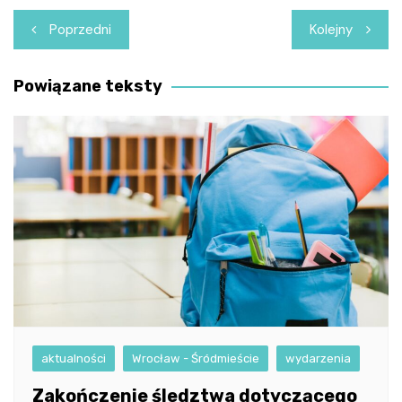
Nawigacja
Poprzedni
Kolejny
wpisu
Powiązane teksty
aktualności
Wrocław - Śródmieście
wydarzenia
Zakończenie śledztwa dotyczącego