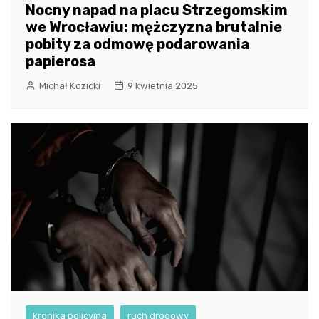
Nocny napad na placu Strzegomskim
we Wrocławiu: mężczyzna brutalnie
pobity za odmowę podarowania
papierosa
Michał Kozicki
9 kwietnia 2025
kronika policyjna
ruch drogowy