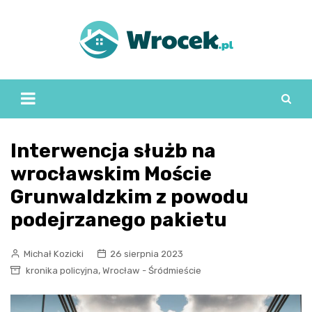
Skip
to
content
Interwencja służb na
wrocławskim Moście
Grunwaldzkim z powodu
podejrzanego pakietu
Michał Kozicki
26 sierpnia 2023
,
kronika policyjna
Wrocław - Śródmieście